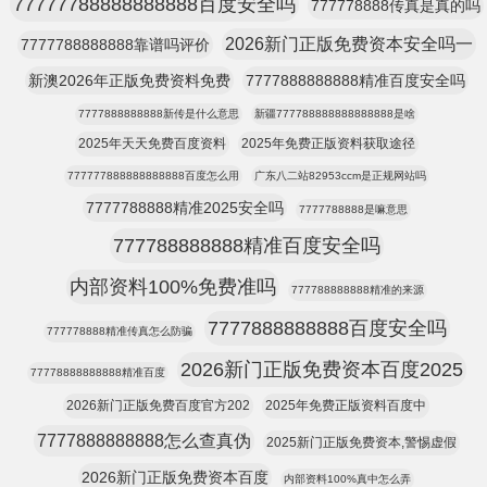
77777788888888888百度安全吗
777778888传真是真的吗
2026新门正版免费资本安全吗一
7777788888888靠谱吗评价
新澳2026年正版免费资料免费
7777888888888精准百度安全吗
7777888888888新传是什么意思
新疆777788888888888888是啥
2025年天天免费百度资料
2025年免费正版资料获取途径
777777888888888888百度怎么用
广东八二站82953ccm是正规网站吗
7777788888精准2025安全吗
7777788888是嘛意思
777788888888精准百度安全吗
内部资料100%免费准吗
777788888888精准的来源
7777888888888百度安全吗
777778888精准传真怎么防骗
2026新门正版免费资本百度2025
77778888888888精准百度
2026新门正版免费百度官方202
2025年免费正版资料百度中
7777888888888怎么查真伪
2025新门正版免费资本,警惕虚假
2026新门正版免费资本百度
内部资料100%真中怎么弄