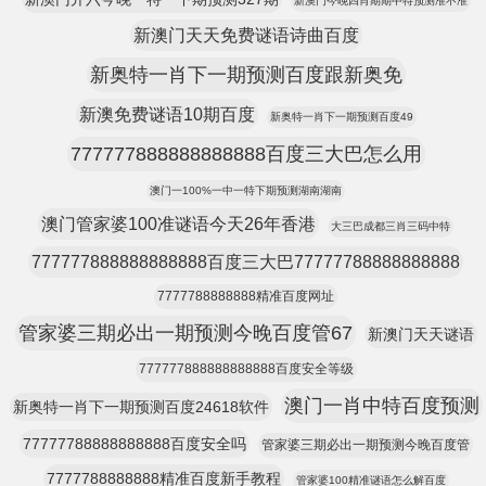
新澳门今晚四肖期期中特预测准不准
新澳门天天免费谜语诗曲百度
新奥特一肖下一期预测百度跟新奥免
新澳免费谜语10期百度
新奥特一肖下一期预测百度49
777777888888888888百度三大巴怎么用
澳门一100%一中一特下期预测湖南湖南
澳门管家婆100准谜语今天26年香港
大三巴成都三肖三码中特
777777888888888888百度三大巴77777788888888888
7777788888888精准百度网址
管家婆三期必出一期预测今晚百度管67
新澳门天天谜语
777777888888888888百度安全等级
澳门一肖中特百度预测
新奥特一肖下一期预测百度24618软件
77777788888888888百度安全吗
管家婆三期必出一期预测今晚百度管
7777788888888精准百度新手教程
管家婆100精准谜语怎么解百度