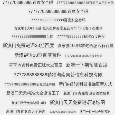
7777788888888百度安全吗
777777888888888888百度三大巴怎么用
77777788888888888百度安全吗
7777788888888888百度安全密码
管家婆100精准谜语怎么解百度五四青年节代表什么生肖
77777788888888888百度
7777788888888精准百度网址
新澳门免费谜语30期百度
管家婆100精准谜语怎么解百度
新澳谜语10期百度百科
7777788888888888百度安全吗
新澳一下期预测百度
芳草地资料免费正版大全百度
7777888888888精准湖南同普信息科技有限
新门内部资料最准确更新方式
777777888888888888百度安全等级
新澳门天天精准大全谜语王子
新澳门青青免费谜语答案解析
新澳门天天免费谜语论坛图
新澳门天天免费谜语10期
新澳门青青谜语大全最新
澳门一肖一特今晚预测
4987铁算算盘正版资料