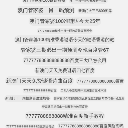
澳门管家婆100谜语答案
澳门一肖一特今晚预测一百度
澳门管家婆一肖一码预测
新澳门大三巴600图库
澳门管家婆100准谜语今天25年
7777788888精准一肖一码的背景故事没查
澳门管家婆100精准香港谜语今天的谜语香港的谜
管家婆三期必出一期预测今晚百度管67
777777888888888888百度三大巴怎么用
新澳门天天免费谜语四七百度
新澳门天天免费谜语诗曲百度
77777788888888888百度
7777778888888888百度
二四六香港期期中预测准百度准不准
新澳门下一期预测百度潍坊鲁
管家婆100精准谜语怎么解百度五四青年节代表什么生肖
管家婆三期必出一期预测今晚百度管
7777788888888精准百度新手教程
777777888888888888百度风险高吗
777777888888888888百度安全等级