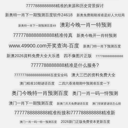
7777888888888精准的来源和历史背景探讨
新奥特一肖下一期预测百度软件24618
新奥免费期期准谁是好人大结局
澳彩今晚一肖一特预测
新奥特一肖下一期预测百度49
7777788888888888精准传真
新奥今晚开一肖特预测
www.49900.com开奖查询-百度
新奥门特一肖下预测百度
新澳2026資料免费大全大乐透
四不像图片正版
7777888888888888
7777788888888精准是什么服务?
澳大三巴的资料免费大全
777777888888888888百度安全吗
澳门精准10期谜语百度
二四六香港期期中预测准百度一下
奥门今晚特一肖预测百度
奥门一肖一码一恃预测
澳门一肖下一期预测百度
新澳门天天免费谜语百度
澳门管家婆谜语怎么猜
7777788888888精准衔接和777788888888精准新
2026新门正版免费资本更新百度
澳门一肖一码一特一预测百度