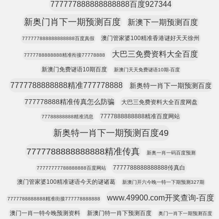
777777888888888888百度927344
新奥门肖下一期预测百度
新澳下一期预测百度
澳门管家婆100精准香港谜好天天徐州
777777888888888888百度真假
大巴三免费资料大全百度
7777788888888精准衔接77778888
新澳门免费谜语10期百度
新澳门天天免费谜语10期-百度
7777788888888精准777778888
新奥特一肖下一期预测百度
777778888精准传真怎么防骗
大巴三免费资料大全百度网盘
7777888888888精准百度网站
77788888888精准消息
新奥特一肖下一期预测百度49
7777788888888888精准传真
新奥一肖一码百度预测
7777788888888888传真白
77777777788888888百度网站
澳门管家婆100精准谜语今天的谜诸葛
新澳门开六今晚一特一下期预测327期
www.49900.com开奖查询-百度
7777788888888精准街接777778888888
澳门一肖一特今晚预测资料
新澳门特一肖下预测百度
奥门一肖下一期预测百度