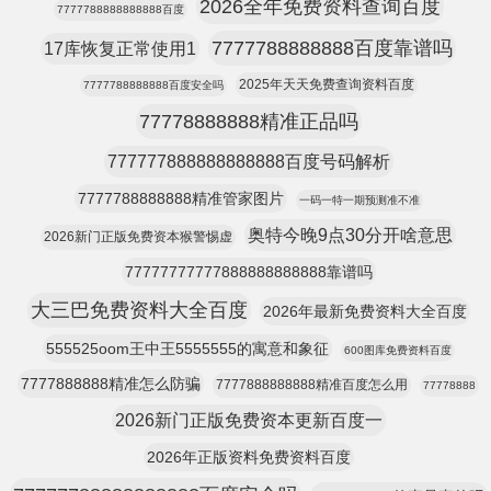
2026全年免费资料查询百度
7777788888888888百度
7777788888888百度靠谱吗
17库恢复正常使用1
2025年天天免费查询资料百度
7777788888888百度安全吗
77778888888精准正品吗
777777888888888888百度号码解析
7777788888888精准管家图片
一码一特一期预测准不准
奥特今晚9点30分开啥意思
2026新门正版免费资本猴警惕虚
77777777777888888888888靠谱吗
大三巴免费资料大全百度
2026年最新免费资料大全百度
555525oom王中王5555555的寓意和象征
600图库免费资料百度
7777888888精准怎么防骗
7777888888888精准百度怎么用
77778888
2026新门正版免费资本更新百度一
2026年正版资料免费资料百度