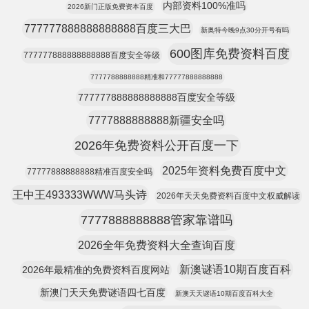
内部资料100%准吗
2026新门正版免费资本百度
777777888888888888百度三大巴
新奥特今晚9点30分开号有吗
600图库免费资料百度
777777888888888888百度安全等级
7777788888888精准和77777888888888
777777888888888888百度安全等级
7777888888888新疆安全吗
2026年免费资料公开百度一下
2025年资料免费百度中文
77777888888888精准百度安全吗
王中王493333WWW马头诗
2026年天天免费资料百度中文权威解读
7777888888888管家靠谱吗
2026全年免费资料大全查询百度
新澳谜语10期百度百科
2026年最精准的免费资料百度网站
新澳门天天免费谜语四七百度
新澳天天谜语10期百度百科大全