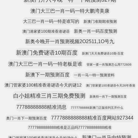
澳门大三巴一肖一码一特大鹏湾美康
大三巴一肖一码一特是谁写的
新澳门准期期准预测
新奥一肖一码百度预测
澳门港家婆100期准香港谜语
新奥今晚开一肖预测视频2O2511,1O号九
新澳门免费谜语10期百度
新澳门天天免费谜语10期-百度
澳门大三巴一肖一码一特老板是谁
管家一婆一肖预测怎么用772606
新澳下一期预测百度
一肖一马一特一预测资料
澳门管家婆100精准香港谜语今天的谜12
澳门管家婆100准谜语今天26年香港
白小姐精准三肖三期免费预测
新奥特一肖下一期预测百度
77788888888精准消息
7777788888新澳门正版排列五开什么
7777888888888精准百度网站927344
奥门一肖下一期预测百度
7777888888888精准是正品吗777788888888精准
新澳门一肖马中特预测