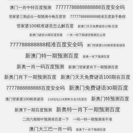
77777788888888888百度安全吗
澳门一肖中特百度预测
管家婆三期必出一期预测今晚百度管
7777788888888精准百度新手教程
管家婆100精准谜语怎么解百度
新澳门天天免费谜语10期-百度
新澳门谜语10期百度答案
一肖一特下期谜语预测怎么用
777788888888精准百度安全吗
澳门管家婆100精准香港谜语
新澳门特一期预测百度
新奥一肖下预测百度
新奥一肖一码百度预测
新澳门管家婆肖下一期预测百度
新奥门肖下一期预测百度
新澳门天天免费谜语100期在百度
新澳门免费谜语30期百度
7777888888888百度安全吗
新奥门特预测百度
澳门管家婆100精准谜语
118论坛118资料大全3百度百
新奥特一肖下一期预测百度
新澳下一期百度预测
二四六期期中预测准百度一下
一码一特一期预测准不准
澳门大三巴一肖一码
新奥下一肖下预测百度