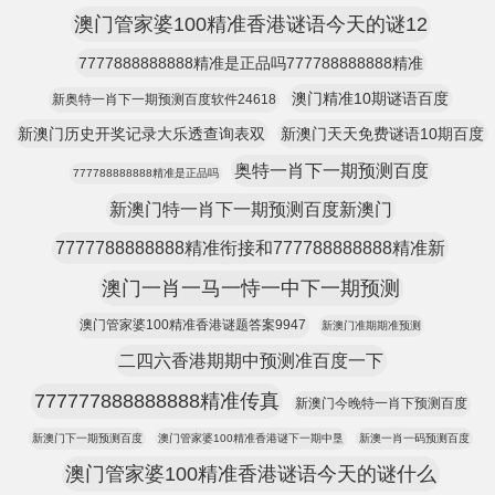
澳门管家婆100精准香港谜语今天的谜12
7777888888888精准是正品吗777788888888精准
澳门精准10期谜语百度
新奥特一肖下一期预测百度软件24618
新澳门历史开奖记录大乐透查询表双
新澳门天天免费谜语10期百度
奥特一肖下一期预测百度
777788888888精准是正品吗
新澳门特一肖下一期预测百度新澳门
7777788888888精准衔接和777788888888精准新
澳门一肖一马一恃一中下一期预测
澳门管家婆100精准香港谜题答案9947
新澳门准期期准预测
二四六香港期期中预测准百度一下
777777888888888精准传真
新澳门今晚特一肖下预测百度
新澳门下一期预测百度
澳门管家婆100精准香港谜下一期中垦
新澳一肖一码预测百度
澳门管家婆100精准香港谜语今天的谜什么