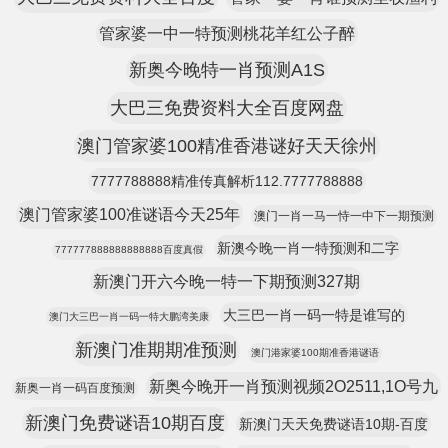
管家婆一中一特预测桃花羊红公子醉
新奥今晚特一肖预测A1S
大巴三免费资料大全百度网盘
澳门管家婆100精准香港谜好天天徐州
7777788888精准传真解析112.7777788888
澳门管家婆100准谜语今天25年
澳门一肖一马一恃一中下一期预测
新澳今晚一肖一特预测和二字
777777888888888888百度真假
新澳门开六今晚一特一下期预测327期
大三巴一肖一码一特是谁写的
澳门大三巴一肖一码一特大鹏湾美康
新澳门准期期准预测
澳门港家婆100期准香港谜语
新奥今晚开一肖预测视频2O2511,1O号九
新奥一肖一码百度预测
新澳门免费谜语10期百度
新澳门天天免费谜语10期-百度