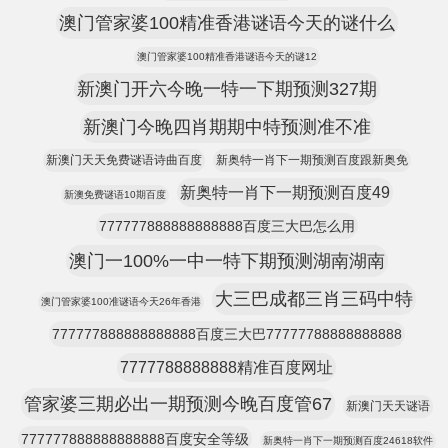
澳门管家婆100精准香港谜语今天的谜什么
澳门管家婆100精准香港谜语今天的谜12
新澳门开六今晚一特一下期预测327期
新澳门今晚四肖期期中特预测准不准
新澳门天天免费谜语诗曲百度
新奥特一肖下一期预测百度跟新奥免
新奥特一肖下一期预测百度49
新澳免费谜语10期百度
777777888888888888百度三大巴怎么用
澳门一100%一中一特下期预测湖南湖南
大三巴成都三肖三码中特
澳门管家婆100准谜语今天26年香港
777777888888888888百度三大巴77777788888888888
7777788888888精准百度网址
管家婆三期必出一期预测今晚百度管67
新澳门天天谜语
777777888888888888百度安全等级
新奥特一肖下一期预测百度24618软件