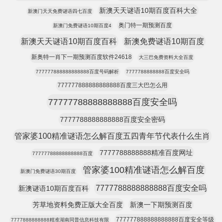
新澳天天谜语10期百度百科大全
新澳门天天免费谜语四七百度
奥门特一期预测百度
新澳门免费谜语10期百度4
新澳天天谜语10期百度百科
新澳免费谜语10期百度
新奥特一肖下一期预测百度软件24618
大三巴免费资料大全百度
777777888888888888百度号码解析
7777788888888百度安全吗
777777888888888888百度三大巴怎么用
77777788888888888百度安全吗
7777788888888888百度安全密码
管家婆100精准谜语怎么解百度五四青年节代表什么生肖
7777788888888精准百度网址
77777788888888888百度
管家婆100精准谜语怎么解百度
新澳门免费谜语30期百度
7777788888888888百度安全吗
新澳谜语10期百度百科
芳草地资料免费正版大全百度
新澳一下期预测百度
777777888888888888百度安全等级
7777888888888精准湖南同普信息科技有限