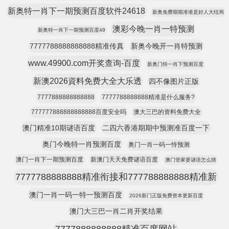
新奥特一肖下一期预测百度软件24618
新奥免费期期准谁是好人大结局
澳彩今晚一肖一特预测
新奥特一肖下一期预测百度49
7777788888888888精准传真
新奥今晚开一肖特预测
www.49900.com开奖查询-百度
新奥门特一肖下预测百度
新澳2026資料免费大全大乐透
四不像图片正版
7777888888888888
7777788888888精准是什么服务?
777777888888888888百度安全吗
澳大三巴的资料免费大全
澳门精准10期谜语百度
二四六香港期期中预测准百度一下
奥门今晚特一肖预测百度
奥门一肖一码一恃预测
澳门一肖下一期预测百度
新澳门天天免费谜语百度
澳门管家婆谜语怎么猜
7777788888888精准衔接和777788888888精准新
澳门一肖一码一特一预测百度
2026新门正版免费资本更新百度
澳门大三巴一肖二肖开奖结果