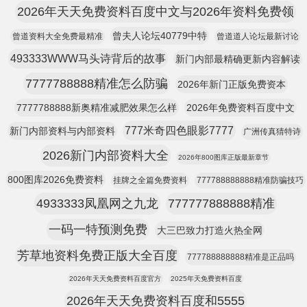
2026年天天免费资料百度中文与2026年资料免费领
曾夫人论坛40779中特
曾道资料大全免费最精准
曾道道人论坛最新讨论
493333WWW马头诗背后的故事
新门内部最精确更新内容解读
7777788888精准怎么防骗
2026年新门正版免费资本
7777788888新奥精准减肥效果怎么样
2026年免费资料百度中文
777米奇四色眼影7777
新门内部资料与内部资料
广洲传真猜特诗
2026新门内部资料大全
2026年800图库正版最新章节
800图库2026免费资料
挂牌之全篇免费资料
777788888888精准防骗技巧
4933333凤凰网之九龙
777777888888精准
一码一特预测免费
大三巴致力打造火热全网
芳草地资料免费正版大全百度
777788888888精准是正品吗
2026年天天免费资料百度官方
2025年天免费资料百度
2026年天天免费资料百度和5555