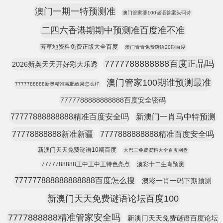
澳门一期一特预测准
澳门管家婆100谜语答案头码诗
二四六香港期期中预测准百度准不准
芳草地资料免费正版大全百度
澳门青青免费谜语20期百度
7777788888888百度正品吗
2026新奥天天开好彩大乐透
澳门管家100期谁预测最准
7777788888新奥精准减肥效果怎么样
7777788888888888百度安全密码
77777888888888精准百度安全吗
新澳门一肖马中特预测
77778888888新准新疆
7777888888888精准百度安全吗
新澳门天天免费谜语10期百度
大巴三免费资料大全百度网盘
7777788888王中王中王特色亮点
澳彩十二生肖预测
777777888888888888百度怎么搜
澳彩一肖一码下期预测
新澳门天天免费谜语论坛百度100
7777888888精准管家安全吗
新澳门天天免费谜语百度论坛