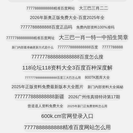
大三巴三肖二二
7777888888888精准百度网站
2026年新奥正版免费大全-百度2025年全
7777788888888百度正品吗
免费内部资料100%准吗
大三巴一肖一特一中招生简章
7777788888888精准百度网址
7777778888888888百度
7777788888
新门内部最准确更新方式是什么
777777888888888888百度怎么搜
118论坛118资料大全3百度百种深度解
800TK图库大全
777777888888888888百度三大巴怎么用
2025年正版资料免费最新版本大全图片
新门内部资料大全揭秘
777777888888888新疆
2026广州传真猜特诗第17期
曾道道人资料免费大全
2025年新门正免费资料怎么用
600k.cm官网登录入口
7777888888888精准百度网站怎么用