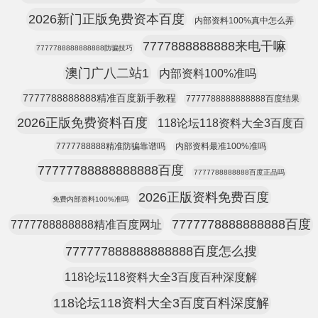
2026新门正版免费资本百度
内部资料100%真中怎么弄
7777888888888来电干嘛
7777788888888888防骗技巧
澳门广八二站1
内部资料100%准吗
7777788888888精准百度新手教程
7777788888888888百度结果
2026正版免费资料百度
118论坛118资料大全3百度百
7777788888精准防骗靠谱吗
内部资料最准100%准吗
77777788888888888百度
7777788888888百度正品吗
2026正版资料免费百度
免费内部资料100%准吗
7777778888888888百度
7777788888888精准百度网址
777777888888888888百度怎么搜
118论坛118资料大全3百度百种深度解
118论坛118资料大全3百度百料深度解